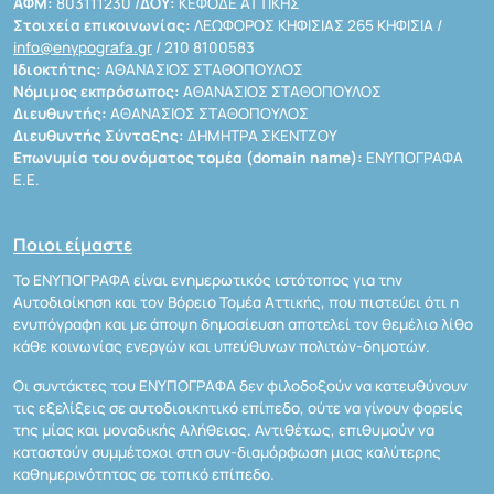
ΑΦΜ:
803111230 /
ΔΟΥ:
ΚΕΦΟΔΕ ΑΤΤΙΚΗΣ
Στοιχεία επικοινωνίας:
ΛΕΩΦΟΡΟΣ ΚΗΦΙΣΙΑΣ 265 ΚΗΦΙΣΙΑ /
info@enypografa.gr
/ 210 8100583
Ιδιοκτήτης:
ΑΘΑΝΑΣΙΟΣ ΣΤΑΘΟΠΟΥΛΟΣ
Νόμιμος εκπρόσωπος:
ΑΘΑΝΑΣΙΟΣ ΣΤΑΘΟΠΟΥΛΟΣ
Διευθυντής:
ΑΘΑΝΑΣΙΟΣ ΣΤΑΘΟΠΟΥΛΟΣ
Διευθυντής Σύνταξης:
ΔΗΜΗΤΡΑ ΣΚΕΝΤΖΟΥ
Επωνυμία του ονόματος τομέα (domain name):
ΕΝΥΠΟΓΡΑΦΑ
Ε.Ε.
Ποιοι είμαστε
Το ΕΝΥΠΟΓΡΑΦΑ είναι ενημερωτικός ιστότοπος για την
Αυτοδιοίκηση και τον Βόρειο Τομέα Αττικής, που πιστεύει ότι η
ενυπόγραφη και με άποψη δημοσίευση αποτελεί τον θεμέλιο λίθο
κάθε κοινωνίας ενεργών και υπεύθυνων πολιτών-δημοτών.
Οι συντάκτες του ΕΝΥΠΟΓΡΑΦΑ δεν φιλοδοξούν να κατευθύνουν
τις εξελίξεις σε αυτοδιοικητικό επίπεδο, ούτε να γίνουν φορείς
της μίας και μοναδικής Αλήθειας. Αντιθέτως, επιθυμούν να
καταστούν συμμέτοχοι στη συν-διαμόρφωση μιας καλύτερης
καθημερινότητας σε τοπικό επίπεδο.