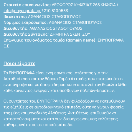
Στοιχεία επικοινωνίας:
ΛΕΩΦΟΡΟΣ ΚΗΦΙΣΙΑΣ 265 ΚΗΦΙΣΙΑ /
info@enypografa.gr
/ 210 8100583
Ιδιοκτήτης:
ΑΘΑΝΑΣΙΟΣ ΣΤΑΘΟΠΟΥΛΟΣ
Νόμιμος εκπρόσωπος:
ΑΘΑΝΑΣΙΟΣ ΣΤΑΘΟΠΟΥΛΟΣ
Διευθυντής:
ΑΘΑΝΑΣΙΟΣ ΣΤΑΘΟΠΟΥΛΟΣ
Διευθυντής Σύνταξης:
ΔΗΜΗΤΡΑ ΣΚΕΝΤΖΟΥ
Επωνυμία του ονόματος τομέα (domain name):
ΕΝΥΠΟΓΡΑΦΑ
Ε.Ε.
Ποιοι είμαστε
Το ΕΝΥΠΟΓΡΑΦΑ είναι ενημερωτικός ιστότοπος για την
Αυτοδιοίκηση και τον Βόρειο Τομέα Αττικής, που πιστεύει ότι η
ενυπόγραφη και με άποψη δημοσίευση αποτελεί τον θεμέλιο λίθο
κάθε κοινωνίας ενεργών και υπεύθυνων πολιτών-δημοτών.
Οι συντάκτες του ΕΝΥΠΟΓΡΑΦΑ δεν φιλοδοξούν να κατευθύνουν
τις εξελίξεις σε αυτοδιοικητικό επίπεδο, ούτε να γίνουν φορείς
της μίας και μοναδικής Αλήθειας. Αντιθέτως, επιθυμούν να
καταστούν συμμέτοχοι στη συν-διαμόρφωση μιας καλύτερης
καθημερινότητας σε τοπικό επίπεδο.