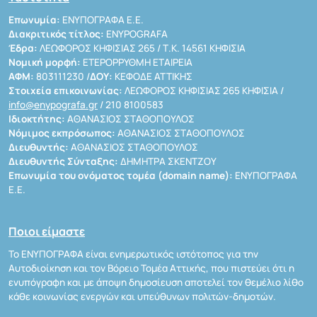
Επωνυμία:
ΕΝΥΠΟΓΡΑΦΑ Ε.Ε.
Διακριτικός τίτλος:
ENYPOGRAFA
Έδρα:
ΛΕΩΦΟΡΟΣ ΚΗΦΙΣΙΑΣ 265 / Τ.Κ. 14561 ΚΗΦΙΣΙΑ
Νομική μορφή:
ΕΤΕΡΟΡΡΥΘΜΗ ΕΤΑΙΡΕΙΑ
ΑΦΜ:
803111230 /
ΔΟΥ:
ΚΕΦΟΔΕ ΑΤΤΙΚΗΣ
Στοιχεία επικοινωνίας:
ΛΕΩΦΟΡΟΣ ΚΗΦΙΣΙΑΣ 265 ΚΗΦΙΣΙΑ /
info@enypografa.gr
/ 210 8100583
Ιδιοκτήτης:
ΑΘΑΝΑΣΙΟΣ ΣΤΑΘΟΠΟΥΛΟΣ
Νόμιμος εκπρόσωπος:
ΑΘΑΝΑΣΙΟΣ ΣΤΑΘΟΠΟΥΛΟΣ
Διευθυντής:
ΑΘΑΝΑΣΙΟΣ ΣΤΑΘΟΠΟΥΛΟΣ
Διευθυντής Σύνταξης:
ΔΗΜΗΤΡΑ ΣΚΕΝΤΖΟΥ
Επωνυμία του ονόματος τομέα (domain name):
ΕΝΥΠΟΓΡΑΦΑ
Ε.Ε.
Ποιοι είμαστε
Το ΕΝΥΠΟΓΡΑΦΑ είναι ενημερωτικός ιστότοπος για την
Αυτοδιοίκηση και τον Βόρειο Τομέα Αττικής, που πιστεύει ότι η
ενυπόγραφη και με άποψη δημοσίευση αποτελεί τον θεμέλιο λίθο
κάθε κοινωνίας ενεργών και υπεύθυνων πολιτών-δημοτών.