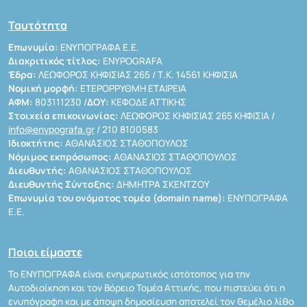
Ταυτότητα
Επωνυμία:
ΕΝΥΠΟΓΡΑΦΑ Ε.Ε.
Διακριτικός τίτλος:
ENYPOGRAFA
Έδρα:
ΛΕΩΦΟΡΟΣ ΚΗΦΙΣΙΑΣ 265 / Τ.Κ. 14561 ΚΗΦΙΣΙΑ
Νομική μορφή:
ΕΤΕΡΟΡΡΥΘΜΗ ΕΤΑΙΡΕΙΑ
ΑΦΜ:
803111230 /
ΔΟΥ:
ΚΕΦΟΔΕ ΑΤΤΙΚΗΣ
Στοιχεία επικοινωνίας:
ΛΕΩΦΟΡΟΣ ΚΗΦΙΣΙΑΣ 265 ΚΗΦΙΣΙΑ /
info@enypografa.gr
/ 210 8100583
Ιδιοκτήτης:
ΑΘΑΝΑΣΙΟΣ ΣΤΑΘΟΠΟΥΛΟΣ
Νόμιμος εκπρόσωπος:
ΑΘΑΝΑΣΙΟΣ ΣΤΑΘΟΠΟΥΛΟΣ
Διευθυντής:
ΑΘΑΝΑΣΙΟΣ ΣΤΑΘΟΠΟΥΛΟΣ
Διευθυντής Σύνταξης:
ΔΗΜΗΤΡΑ ΣΚΕΝΤΖΟΥ
Επωνυμία του ονόματος τομέα (domain name):
ΕΝΥΠΟΓΡΑΦΑ
Ε.Ε.
Ποιοι είμαστε
Το ΕΝΥΠΟΓΡΑΦΑ είναι ενημερωτικός ιστότοπος για την
Αυτοδιοίκηση και τον Βόρειο Τομέα Αττικής, που πιστεύει ότι η
ενυπόγραφη και με άποψη δημοσίευση αποτελεί τον θεμέλιο λίθο