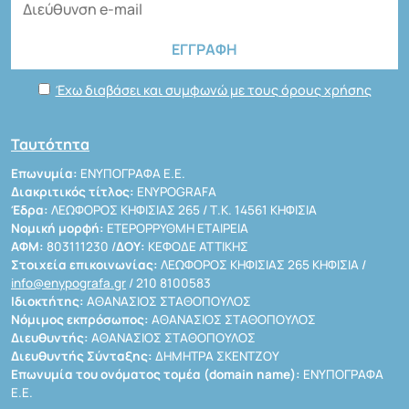
Έχω διαβάσει και συμφωνώ με τους όρους χρήσης
Ταυτότητα
Επωνυμία:
ΕΝΥΠΟΓΡΑΦΑ Ε.Ε.
Διακριτικός τίτλος:
ENYPOGRAFA
Έδρα:
ΛΕΩΦΟΡΟΣ ΚΗΦΙΣΙΑΣ 265 / Τ.Κ. 14561 ΚΗΦΙΣΙΑ
Νομική μορφή:
ΕΤΕΡΟΡΡΥΘΜΗ ΕΤΑΙΡΕΙΑ
ΑΦΜ:
803111230 /
ΔΟΥ:
ΚΕΦΟΔΕ ΑΤΤΙΚΗΣ
Στοιχεία επικοινωνίας:
ΛΕΩΦΟΡΟΣ ΚΗΦΙΣΙΑΣ 265 ΚΗΦΙΣΙΑ /
info@enypografa.gr
/ 210 8100583
Ιδιοκτήτης:
ΑΘΑΝΑΣΙΟΣ ΣΤΑΘΟΠΟΥΛΟΣ
Νόμιμος εκπρόσωπος:
ΑΘΑΝΑΣΙΟΣ ΣΤΑΘΟΠΟΥΛΟΣ
Διευθυντής:
ΑΘΑΝΑΣΙΟΣ ΣΤΑΘΟΠΟΥΛΟΣ
Διευθυντής Σύνταξης:
ΔΗΜΗΤΡΑ ΣΚΕΝΤΖΟΥ
Επωνυμία του ονόματος τομέα (domain name):
ΕΝΥΠΟΓΡΑΦΑ
Ε.Ε.