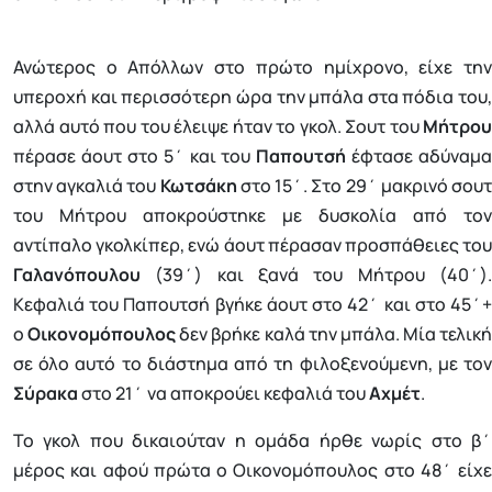
Ανώτερος ο Απόλλων στο πρώτο ημίχρονο, είχε την
υπεροχή και περισσότερη ώρα την μπάλα στα πόδια του,
αλλά αυτό που του έλειψε ήταν το γκολ. Σουτ του
Μήτρου
πέρασε άουτ στο 5΄ και του
Παπουτσή
έφτασε αδύναμα
στην αγκαλιά του
Κωτσάκη
στο 15΄. Στο 29΄ μακρινό σου
του Μήτρου αποκρούστηκε με δυσκολία από τον
αντίπαλο γκολκίπερ, ενώ άουτ πέρασαν προσπάθειες του
Γαλανόπουλου
(39΄) και ξανά του Μήτρου (40΄).
Κεφαλιά του Παπουτσή βγήκε άουτ στο 42΄ και στο 45΄+
ο
Οικονομόπουλος
δεν βρήκε καλά την μπάλα. Μία τελική
σε όλο αυτό το διάστημα από τη φιλοξενούμενη, με τον
Σύρακα
στο 21΄ να αποκρούει κεφαλιά του
Αχμέτ
.
Το γκολ που δικαιούταν η ομάδα ήρθε νωρίς στο β΄
μέρος και αφού πρώτα ο Οικονομόπουλος στο 48΄ είχε