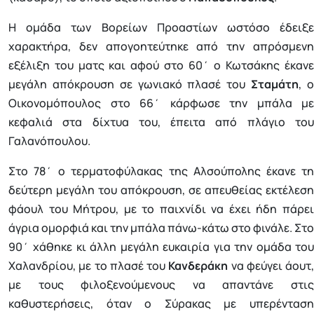
Η ομάδα των Βορείων Προαστίων ωστόσο έδειξε
χαρακτήρα, δεν απογοητεύτηκε από την απρόσμενη
εξέλιξη του ματς και αφού στο 60΄ ο Κωτσάκης έκανε
μεγάλη απόκρουση σε γωνιακό πλασέ του
Σταμάτη
, 
Οικονομόπουλος στο 66΄ κάρφωσε την μπάλα με
κεφαλιά στα δίχτυα του, έπειτα από πλάγιο του
Γαλανόπουλου.
Στο 78΄ ο τερματοφύλακας της Αλσούπολης έκανε τη
δεύτερη μεγάλη του απόκρουση, σε απευθείας εκτέλεση
φάουλ του Μήτρου, με το παιχνίδι να έχει ήδη πάρει
άγρια ομορφιά και την μπάλα πάνω-κάτω στο φινάλε. Στο
90΄ χάθηκε κι άλλη μεγάλη ευκαιρία για την ομάδα του
Χαλανδρίου, με το πλασέ του
Κανδεράκη
να φεύγει άουτ,
με τους φιλοξενούμενους να απαντάνε στις
καθυστερήσεις, όταν ο Σύρακας με υπερένταση