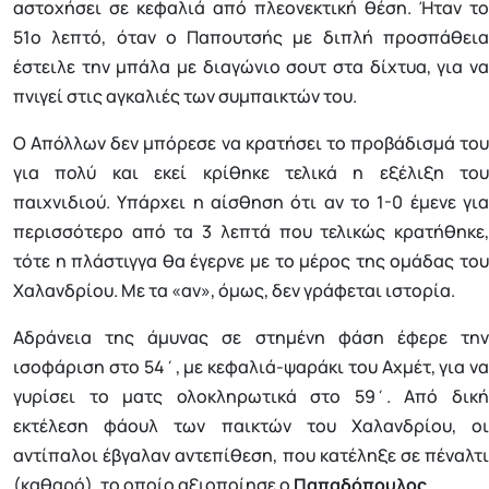
αστοχήσει σε κεφαλιά από πλεονεκτική θέση. Ήταν το
51ο λεπτό, όταν ο Παπουτσής με διπλή προσπάθεια
έστειλε την μπάλα με διαγώνιο σουτ στα δίχτυα, για να
πνιγεί στις αγκαλιές των συμπαικτών του.
Ο Απόλλων δεν μπόρεσε να κρατήσει το προβάδισμά του
για πολύ και εκεί κρίθηκε τελικά η εξέλιξη του
παιχνιδιού. Υπάρχει η αίσθηση ότι αν το 1-0 έμενε για
περισσότερο από τα 3 λεπτά που τελικώς κρατήθηκε,
τότε η πλάστιγγα θα έγερνε με το μέρος της ομάδας του
Χαλανδρίου. Με τα «αν», όμως, δεν γράφεται ιστορία.
Αδράνεια της άμυνας σε στημένη φάση έφερε την
ισοφάριση στο 54΄, με κεφαλιά-ψαράκι του Αχμέτ, για να
γυρίσει το ματς ολοκληρωτικά στο 59΄. Από δική
εκτέλεση φάουλ των παικτών του Χαλανδρίου, οι
αντίπαλοι έβγαλαν αντεπίθεση, που κατέληξε σε πέναλτι
(καθαρό), το οποίο αξιοποίησε ο
Παπαδόπουλος
.