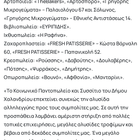
Αρτοποιεία: «TheBakers», «Αρτόσπορο», «Γρηγόρης
Μικρογεύματα» – Παλαιολόγου 67 και Σόλωνος,
«Γρηγόρης Μικρογεύματα» – Εθνικής Αντιστάσεως 14.
Βιβλιοπωλεία: «ΕΥΡΙΠΙΔΗΣ».
Ιχθυοπωλεία: «Η Ραφήνα».
Ζαχαροπλαστεία: «FRESH PATISSERIE» – Κώστα Βάρναλη
60, «FRESH PATISSERIE» – Παπανικολή 52.
Κρεοπωλεία: «Ρούσσης», «Δαβούτης», «Δουλαβέρης»,
«Πότσης», «Ψυρράκος», «Δημήτρης».
Οπωροπωλεία: «Βουνό», «Αφθονία», «Μανταρίνι».
«Το Κοινωνικό Παντοπωλείο και Συσσίτιο του Δήμου
Χαλανδρίου επεκτείνει συνεχώς την αλυσίδα
αλληλεγγύης προς τους συμπολίτες μας. Σε αυτή την
προσπάθεια λαμβάνει αμέριστη στήριξη από πολλές
τοπικές επιχειρήσεις, μεγάλες αλυσίδες τροφίμων και
βέβαια από δεκάδες συμπολίτες μας. Ένα μεγάλο