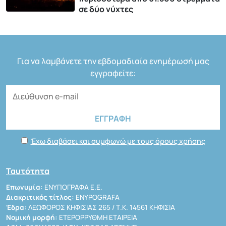
σε δύο νύχτες
Για να λαμβάνετε την εβδομαδιαία ενημέρωσή μας
εγγραφείτε:
Έχω διαβάσει και συμφωνώ με τους όρους χρήσης
Ταυτότητα
Επωνυμία:
ΕΝΥΠΟΓΡΑΦΑ Ε.Ε.
Διακριτικός τίτλος:
ENYPOGRAFA
Έδρα:
ΛΕΩΦΟΡΟΣ ΚΗΦΙΣΙΑΣ 265 / Τ.Κ. 14561 ΚΗΦΙΣΙΑ
Νομική μορφή:
ΕΤΕΡΟΡΡΥΘΜΗ ΕΤΑΙΡΕΙΑ