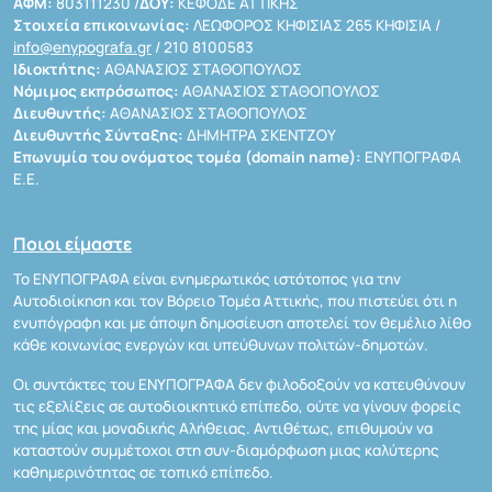
ΑΦΜ:
803111230 /
ΔΟΥ:
ΚΕΦΟΔΕ ΑΤΤΙΚΗΣ
Στοιχεία επικοινωνίας:
ΛΕΩΦΟΡΟΣ ΚΗΦΙΣΙΑΣ 265 ΚΗΦΙΣΙΑ /
info@enypografa.gr
/ 210 8100583
Ιδιοκτήτης:
ΑΘΑΝΑΣΙΟΣ ΣΤΑΘΟΠΟΥΛΟΣ
Νόμιμος εκπρόσωπος:
ΑΘΑΝΑΣΙΟΣ ΣΤΑΘΟΠΟΥΛΟΣ
Διευθυντής:
ΑΘΑΝΑΣΙΟΣ ΣΤΑΘΟΠΟΥΛΟΣ
Διευθυντής Σύνταξης:
ΔΗΜΗΤΡΑ ΣΚΕΝΤΖΟΥ
Επωνυμία του ονόματος τομέα (domain name):
ΕΝΥΠΟΓΡΑΦΑ
Ε.Ε.
Ποιοι είμαστε
Το ΕΝΥΠΟΓΡΑΦΑ είναι ενημερωτικός ιστότοπος για την
Αυτοδιοίκηση και τον Βόρειο Τομέα Αττικής, που πιστεύει ότι η
ενυπόγραφη και με άποψη δημοσίευση αποτελεί τον θεμέλιο λίθο
κάθε κοινωνίας ενεργών και υπεύθυνων πολιτών-δημοτών.
Οι συντάκτες του ΕΝΥΠΟΓΡΑΦΑ δεν φιλοδοξούν να κατευθύνουν
τις εξελίξεις σε αυτοδιοικητικό επίπεδο, ούτε να γίνουν φορείς
της μίας και μοναδικής Αλήθειας. Αντιθέτως, επιθυμούν να
καταστούν συμμέτοχοι στη συν-διαμόρφωση μιας καλύτερης
καθημερινότητας σε τοπικό επίπεδο.