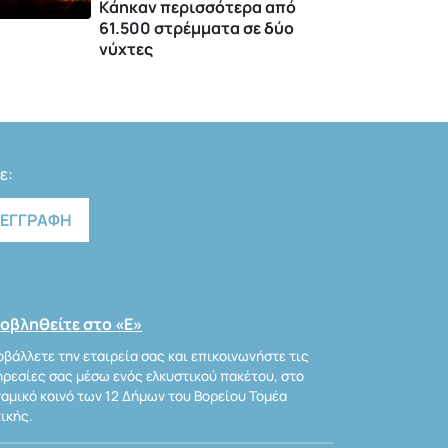
Kάηκαν περισσότερα από
61.500 στρέμματα σε δύο
νύχτες
ε:
οβληθείτε στο «Ε»
βάλλετε την εταιρεία σας και επικοινωνήστε τις
ρεσίες σας μέσω ενός ελκυστικού πακέτου, στο
αμικό κοινό των 12 Δήμων του Βορείου Τομέα
ικής.