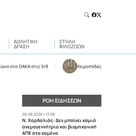
ΑΘΛΗΤΙΚΉ
ΣΤΉΛΗ
ΔΡΆΣΗ
ΦΙΛΌΖΩΩΝ
ο ΟΑΚΑ στις 5/8
Χειροπέδες σε 35χρονο για διακίν
•
ΡΟΉ ΕΙΔΉΣΕΩΝ
08.08.2026 | 13:58
Ν. Χαρδαλιάς: Δεν μπαίνει καμιά
ανεμογεννήτρια και βιομηχανική
ΑΠΕ στα καμένα