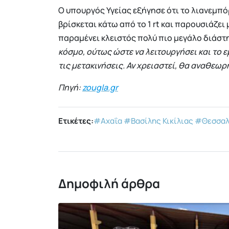
Ο υπουργός Υγείας εξήγησε ότι το λιανεμπό
βρίσκεται κάτω από το 1 rt και παρουσιάζει
παραμένει κλειστός πολύ πιο μεγάλο διάστ
κόσμο, ούτως ώστε να λειτουργήσει και το ε
τις μετακινήσεις. Αν χρειαστεί, θα αναθεω
Πηγή:
zougla.gr
Ετικέτες:
#Αχαΐα
#Βασίλης Κικίλιας
#Θεσσαλ
Δημοφιλή άρθρα