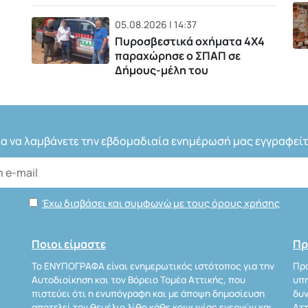
05.08.2026 | 14:37
Πυροσβεστικά οχήματα 4Χ4
παραχώρησε ο ΣΠΑΠ σε
Δήμους-μέλη του
ια να λαμβάνετε την εβδομαδιαία ενημέρωσή μας εγγραφείτ
Έχω διαβάσει και συμφωνώ με τους όρους χρήσης
Ποιοι είμαστε
Πρ
Το ΕΝΥΠΟΓΡΑΦΑ είναι ενημερωτικός ιστότοπος για την
Προ
Αυτοδιοίκηση και τον Βόρειο Τομέα Αττικής, που
υπη
Α
πιστεύει ότι η ενυπόγραφη και με άποψη δημοσίευση
δυν
αποτελεί τον θεμέλιο λίθο κάθε κοινωνίας ενεργών και
Αττ