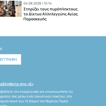
04.08.2026 | 10:14
Στηρίζει τους πυρόπληκτους
το Δίκτυο Αλληλεγγύης Αγίας
Παρασκευής
ε:
οβληθείτε στο «Ε»
βάλλετε την εταιρεία σας και επικοινωνήστε τις
ρεσίες σας μέσω ενός ελκυστικού πακέτου, στο
αμικό κοινό των 12 Δήμων του Βορείου Τομέα
ικής.