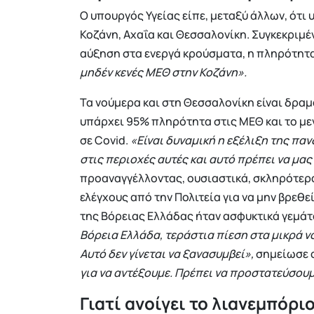
Ο υπουργός Υγείας είπε, μεταξύ άλλων, ότ
Κοζάνη, Αχαΐα και Θεσσαλονίκη. Συγκεκριμέν
αύξηση στα ενεργά κρούσματα, η πληρότητα
μηδέν κενές ΜΕΘ στην Κοζάνη».
Τα νούμερα και στη Θεσσαλονίκη είναι δραμα
υπάρχει 95% πληρότητα στις ΜΕΘ και το με
σε Covid.
«Είναι δυναμική η εξέλιξη της πα
στις περιοχές αυτές και αυτό πρέπει να μα
προαναγγέλλοντας, ουσιαστικά, σκληρότερα
ελέγχους από την Πολιτεία για να μην βρεθ
της Βόρειας Ελλάδας ήταν ασφυκτικά γεμάτ
Βόρεια Ελλάδα, τεράστια πίεση στα μικρά 
Αυτό δεν γίνεται να ξανασυμβεί»,
σημείωσε ο
για να αντέξουμε. Πρέπει να προστατεύσουμ
Γιατί ανοίγει το λιανεμπόρι