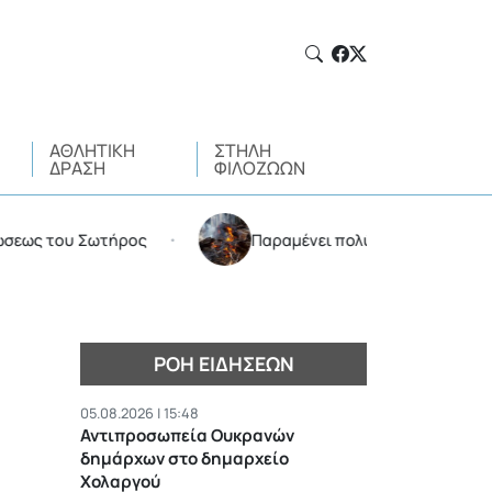
ΑΘΛΗΤΙΚΉ
ΣΤΉΛΗ
ΔΡΆΣΗ
ΦΙΛΌΖΩΩΝ
ου Σωτήρος
Παραμένει πολύ υψηλός ο κίνδυνος πυρκ
•
ΡΟΉ ΕΙΔΉΣΕΩΝ
05.08.2026 | 15:48
Αντιπροσωπεία Ουκρανών
δημάρχων στο δημαρχείο
Χολαργού