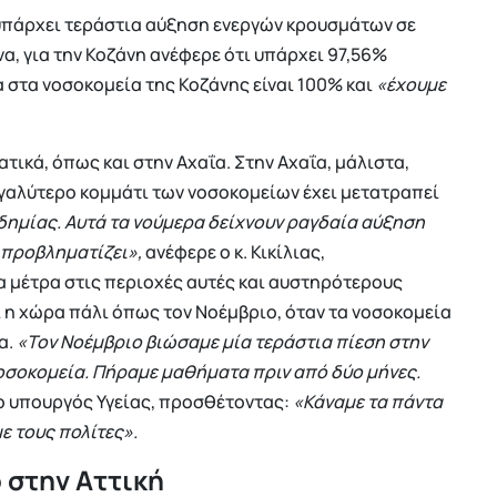
ι υπάρχει τεράστια αύξηση ενεργών κρουσμάτων σε
α, για την Κοζάνη ανέφερε ότι υπάρχει 97,56%
 στα νοσοκομεία της Κοζάνης είναι 100% και
«έχουμε
τικά, όπως και στην Αχαΐα. Στην Αχαΐα, μάλιστα,
γαλύτερο κομμάτι των νοσοκομείων έχει μετατραπεί
νδημίας. Αυτά τα νούμερα δείχνουν ραγδαία αύξηση
ς προβληματίζει»,
ανέφερε ο κ. Κικίλιας,
 μέτρα στις περιοχές αυτές και αυστηρότερους
εί η χώρα πάλι όπως τον Νοέμβριο, όταν τα νοσοκομεία
α.
«Τον Νοέμβριο βιώσαμε μία τεράστια πίεση στην
νοσοκομεία. Πήραμε μαθήματα πριν από δύο μήνες.
 υπουργός Υγείας, προσθέτοντας:
«Κάναμε τα πάντα
ε τους πολίτες».
ο στην Αττική