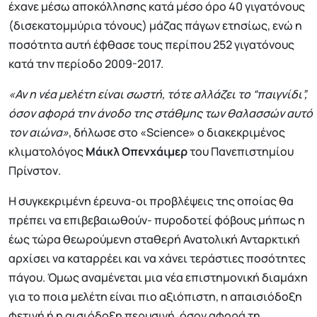
έχανε μέσω αποκόλλησης κατά μέσο όρο 40 γιγατόνους
(δισεκατομμύρια τόνους) μάζας πάγων ετησίως, ενώ η
ποσότητα αυτή έφθασε τους περίπου 252 γιγατόνους
κατά την περίοδο 2009-2017.
«Αν η νέα μελέτη είναι σωστή, τότε αλλάζει το “παιγνίδι”,
όσον αφορά την άνοδο της στάθμης των θαλασσών αυτό
τον αιώνα»
, δήλωσε στο «Science» ο διακεκριμένος
κλιματολόγος
Μάικλ Οπενχάιμερ
του Πανεπιστημίου
Πρίνστον.
Η συγκεκριμένη έρευνα-οι προβλέψεις της οποίας θα
πρέπει να επιβεβαιωθούν- πυροδοτεί φόβους μήπως η
έως τώρα θεωρούμενη σταθερή Ανατολική Ανταρκτική
αρχίσει να καταρρέει και να χάνει τεράστιες ποσότητες
πάγου. Όμως αναμένεται μια νέα επιστημονική διαμάχη
για το ποια μελέτη είναι πιο αξιόπιστη, η απαισιόδοξη
φετινή ή η αισιόδοξη περυσινή, όσον αφορά τη