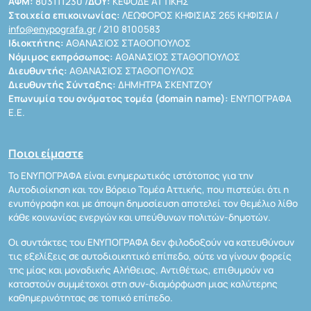
ΑΦΜ:
803111230 /
ΔΟΥ:
ΚΕΦΟΔΕ ΑΤΤΙΚΗΣ
Στοιχεία επικοινωνίας:
ΛΕΩΦΟΡΟΣ ΚΗΦΙΣΙΑΣ 265 ΚΗΦΙΣΙΑ /
info@enypografa.gr
/ 210 8100583
Ιδιοκτήτης:
ΑΘΑΝΑΣΙΟΣ ΣΤΑΘΟΠΟΥΛΟΣ
Νόμιμος εκπρόσωπος:
ΑΘΑΝΑΣΙΟΣ ΣΤΑΘΟΠΟΥΛΟΣ
Διευθυντής:
ΑΘΑΝΑΣΙΟΣ ΣΤΑΘΟΠΟΥΛΟΣ
Διευθυντής Σύνταξης:
ΔΗΜΗΤΡΑ ΣΚΕΝΤΖΟΥ
Επωνυμία του ονόματος τομέα (domain name):
ΕΝΥΠΟΓΡΑΦΑ
Ε.Ε.
Ποιοι είμαστε
Το ΕΝΥΠΟΓΡΑΦΑ είναι ενημερωτικός ιστότοπος για την
Αυτοδιοίκηση και τον Βόρειο Τομέα Αττικής, που πιστεύει ότι η
ενυπόγραφη και με άποψη δημοσίευση αποτελεί τον θεμέλιο λίθο
κάθε κοινωνίας ενεργών και υπεύθυνων πολιτών-δημοτών.
Οι συντάκτες του ΕΝΥΠΟΓΡΑΦΑ δεν φιλοδοξούν να κατευθύνουν
τις εξελίξεις σε αυτοδιοικητικό επίπεδο, ούτε να γίνουν φορείς
της μίας και μοναδικής Αλήθειας. Αντιθέτως, επιθυμούν να
καταστούν συμμέτοχοι στη συν-διαμόρφωση μιας καλύτερης
καθημερινότητας σε τοπικό επίπεδο.