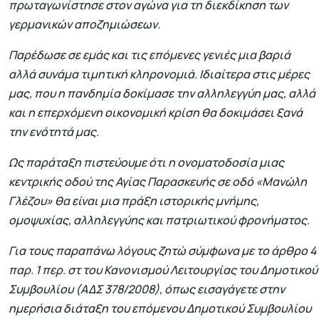
πρωταγωνίστησε στον αγώνα για τη διεκδίκηση των
γερμανικών αποζημιώσεων.
Παρέδωσε σε εμάς και τις επόμενες γενιές μια βαριά
αλλά συνάμα τιμητική κληρονομιά. Ιδιαίτερα στις μέρες
μας, που η πανδημία δοκίμασε την αλληλεγγύη μας, αλλά
και η επερχόμενη οικονομική κρίση θα δοκιμάσει ξανά
την ενότητά μας.
Ως παράταξη πιστεύουμε ότι η ονοματοδοσία μιας
κεντρικής οδού της Αγίας Παρασκευής σε οδό «Μανώλη
Γλέζου» θα είναι μια πράξη ιστορικής μνήμης,
ομοψυχίας, αλληλεγγύης και πατριωτικού φρονήματος.
Για τους παραπάνω λόγους ζητώ σύμφωνα με το άρθρο 4
παρ. 1 περ. στ του Κανονισμού Λειτουργίας του Δημοτικού
Συμβουλίου (ΑΔΣ 378/2008), όπως εισαγάγετε στην
ημερήσια διάταξη του επόμενου Δημοτικού Συμβουλίου