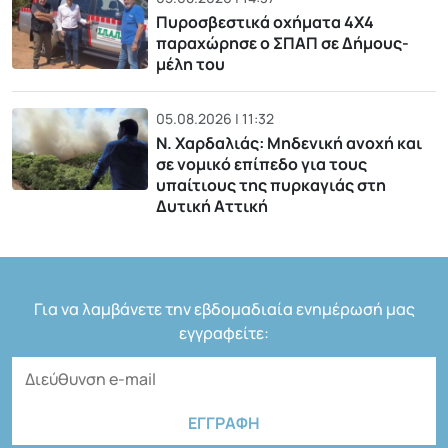
Πυροσβεστικά οχήματα 4Χ4
παραχώρησε ο ΣΠΑΠ σε Δήμους-
μέλη του
05.08.2026 | 11:32
Ν. Χαρδαλιάς: Μηδενική ανοχή και
σε νομικό επίπεδο για τους
υπαίτιους της πυρκαγιάς στη
Δυτική Αττική
Για να λαμβάνετε την εβδομαδιαία ενημέρωσή μας
εγγραφείτε: