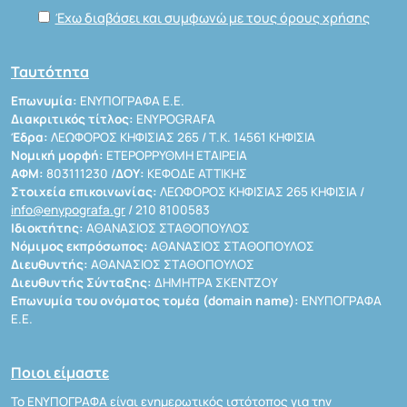
Έχω διαβάσει και συμφωνώ με τους όρους χρήσης
Ταυτότητα
Επωνυμία:
ΕΝΥΠΟΓΡΑΦΑ Ε.Ε.
Διακριτικός τίτλος:
ENYPOGRAFA
Έδρα:
ΛΕΩΦΟΡΟΣ ΚΗΦΙΣΙΑΣ 265 / Τ.Κ. 14561 ΚΗΦΙΣΙΑ
Νομική μορφή:
ΕΤΕΡΟΡΡΥΘΜΗ ΕΤΑΙΡΕΙΑ
ΑΦΜ:
803111230 /
ΔΟΥ:
ΚΕΦΟΔΕ ΑΤΤΙΚΗΣ
Στοιχεία επικοινωνίας:
ΛΕΩΦΟΡΟΣ ΚΗΦΙΣΙΑΣ 265 ΚΗΦΙΣΙΑ /
info@enypografa.gr
/ 210 8100583
Ιδιοκτήτης:
ΑΘΑΝΑΣΙΟΣ ΣΤΑΘΟΠΟΥΛΟΣ
Νόμιμος εκπρόσωπος:
ΑΘΑΝΑΣΙΟΣ ΣΤΑΘΟΠΟΥΛΟΣ
Διευθυντής:
ΑΘΑΝΑΣΙΟΣ ΣΤΑΘΟΠΟΥΛΟΣ
Διευθυντής Σύνταξης:
ΔΗΜΗΤΡΑ ΣΚΕΝΤΖΟΥ
Επωνυμία του ονόματος τομέα (domain name):
ΕΝΥΠΟΓΡΑΦΑ
Ε.Ε.
Ποιοι είμαστε
Το ΕΝΥΠΟΓΡΑΦΑ είναι ενημερωτικός ιστότοπος για την