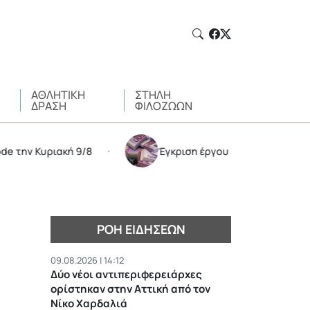
ΑΘΛΗΤΙΚΉ
ΣΤΉΛΗ
ΔΡΆΣΗ
ΦΙΛΌΖΩΩΝ
υριακή 9/8
Έγκριση έργου 4 εκατ. ευρώ για τον Δήμο
•
ΡΟΉ ΕΙΔΉΣΕΩΝ
09.08.2026 | 14:12
Δύο νέοι αντιπεριφερειάρχες
ορίστηκαν στην Αττική από τον
Νίκο Χαρδαλιά