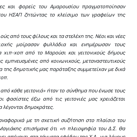
τες και φορείς του Αμαρουσίου πραγματοποίησαν
του ΗΣΑΠ ζητώντας το κλείσιμο των γραφείων της
ύς από τους φίλους και τα στελέχη της. Νέοι και νέες
ιοχής μοίρασαν φυλλάδια και ενημέρωσαν τους
α χιπ-χοπ από το Μαρούσι και γειτονικούς δήμους
ς εμπνευσμένες από κοινωνικούς, μεταναστευτικούς
α της δημοτικής μας παράταξης συμμετείχαν με δικά
χοπ.
από κάθε γειτονιά» ήταν το σύνθημα που ένωσε τους
οι φασίστες έξω από τις γειτονιές μας χρειάζεται
α λέγονται δημοκράτες.
ναφορικά με τη σχετική συζήτηση στο πλαίσιο του
Μαγιάκης επισήμανε ότι «η πλειοψηφία του Δ.Σ. θα
νει απέναντι στα τάγματα εφόδου της Χ.Α., για λόγους