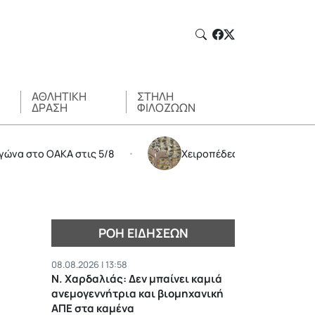
ΑΘΛΗΤΙΚΉ
ΣΤΉΛΗ
ΔΡΆΣΗ
ΦΙΛΌΖΩΩΝ
το ΟΑΚΑ στις 5/8
Χειροπέδες σε 35χρονο για διακί
•
ΡΟΉ ΕΙΔΉΣΕΩΝ
08.08.2026 | 13:58
Ν. Χαρδαλιάς: Δεν μπαίνει καμιά
ανεμογεννήτρια και βιομηχανική
ΑΠΕ στα καμένα