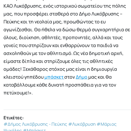
KΑΟ Λυκόβρυσης, ενός ιστορικού σωματείου της πόλης
μας, που προσφέρει σταθερά στο Δήμο Λυκόβρυσης –
Πεύκης και τη νεολαία μας, προωθώντας το ευ
αγωνίζεσθαι. Θα ήθελα να δώσω θερμά συγχαρητήρια σε
όλους, διοίκηση, αθλητές, προπονητές, αλλά και τους
γονείς που στηρίζουν και ενθαρρύνουν τα παιδιά να
ασχοληθούν με τον αθλητισμό. Ως νέα δημοτική αρχή,
είμαστε δίπλα και στηρίζουμε όλες τις αθλητικές
ομάδες! Ξεκάθαρος στόχος μας είναι η δημιουργία
κλειστού γηπέδου
μπάσκετ
στον
Δήμο
μας και θα
καταβάλλουμε κάθε δυνατή προσπάθεια για να τον
πετύχουμε!».
Ετικέτες:
#Δήμος Λυκόβρυσης - Πεύκης
#Λυκόβρυση
#Μάριος
Ψυχάλης
#Μπάσκετ