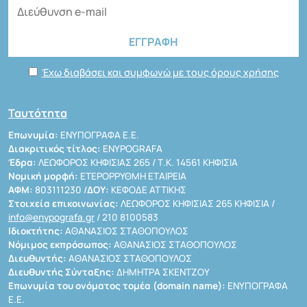
Έχω διαβάσει και συμφωνώ με τους όρους χρήσης
Ταυτότητα
Επωνυμία:
ΕΝΥΠΟΓΡΑΦΑ Ε.Ε.
Διακριτικός τίτλος:
ENYPOGRAFA
Έδρα:
ΛΕΩΦΟΡΟΣ ΚΗΦΙΣΙΑΣ 265 / Τ.Κ. 14561 ΚΗΦΙΣΙΑ
Νομική μορφή:
ΕΤΕΡΟΡΡΥΘΜΗ ΕΤΑΙΡΕΙΑ
ΑΦΜ:
803111230 /
ΔΟΥ:
ΚΕΦΟΔΕ ΑΤΤΙΚΗΣ
Στοιχεία επικοινωνίας:
ΛΕΩΦΟΡΟΣ ΚΗΦΙΣΙΑΣ 265 ΚΗΦΙΣΙΑ /
info@enypografa.gr
/ 210 8100583
Ιδιοκτήτης:
ΑΘΑΝΑΣΙΟΣ ΣΤΑΘΟΠΟΥΛΟΣ
Νόμιμος εκπρόσωπος:
ΑΘΑΝΑΣΙΟΣ ΣΤΑΘΟΠΟΥΛΟΣ
Διευθυντής:
ΑΘΑΝΑΣΙΟΣ ΣΤΑΘΟΠΟΥΛΟΣ
Διευθυντής Σύνταξης:
ΔΗΜΗΤΡΑ ΣΚΕΝΤΖΟΥ
Επωνυμία του ονόματος τομέα (domain name):
ΕΝΥΠΟΓΡΑΦΑ
Ε.Ε.